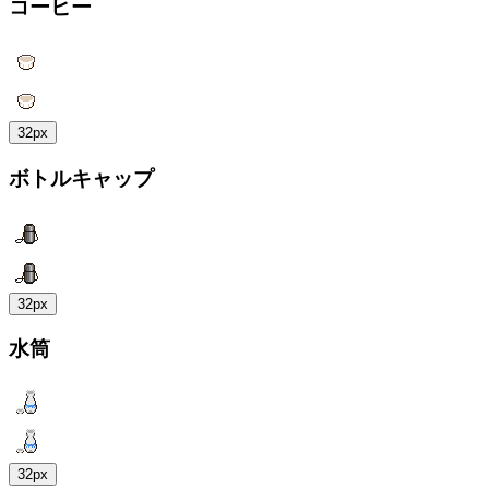
コーヒー
32px
ボトルキャップ
32px
水筒
32px