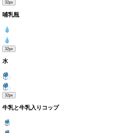
32px
哺乳瓶
32px
水
32px
牛乳と牛乳入りコップ