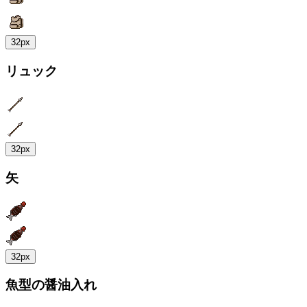
32px
リュック
32px
矢
32px
魚型の醤油入れ