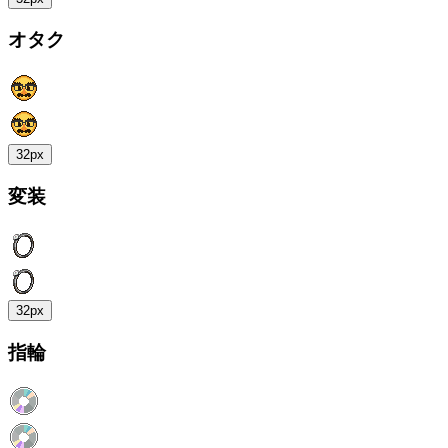
オタク
32px
変装
32px
指輪