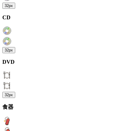
32px
CD
32px
DVD
32px
食器