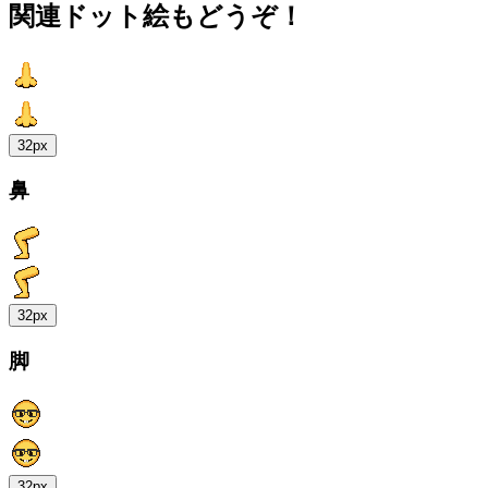
関連ドット絵もどうぞ！
32px
鼻
32px
脚
32px