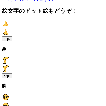
絵文字のドット絵もどうぞ！
32px
鼻
32px
脚