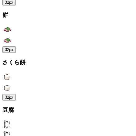
32px
餅
32px
さくら餅
32px
豆腐