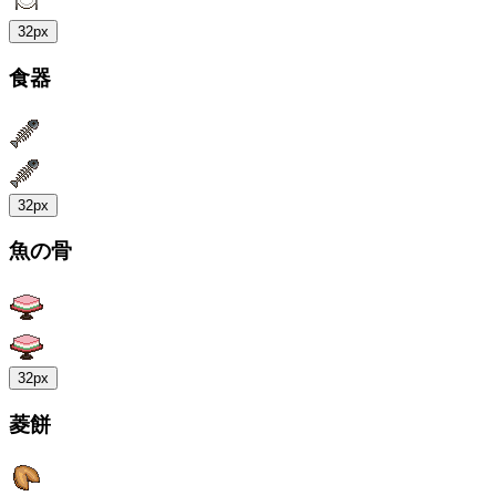
32px
食器
32px
魚の骨
32px
菱餅