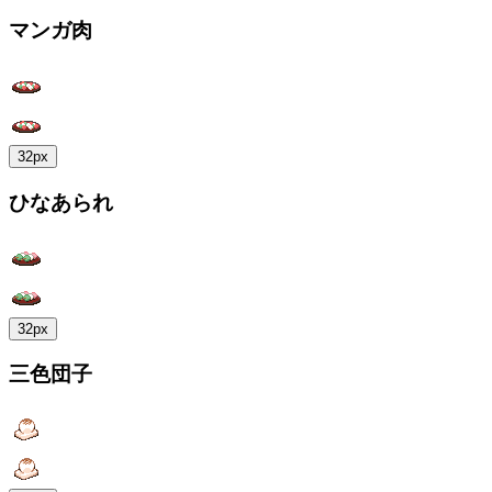
マンガ肉
32px
ひなあられ
32px
三色団子