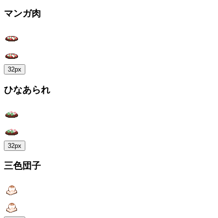
マンガ肉
32px
ひなあられ
32px
三色団子