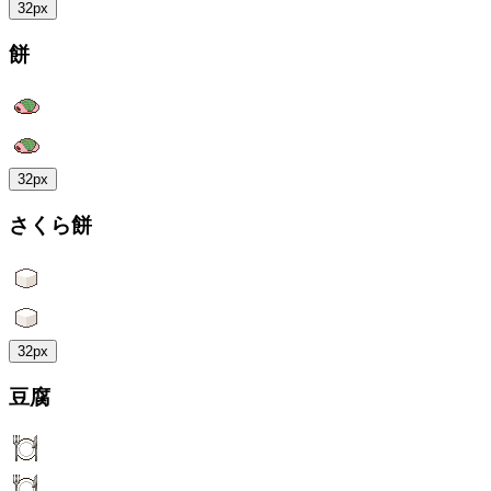
32px
餅
32px
さくら餅
32px
豆腐