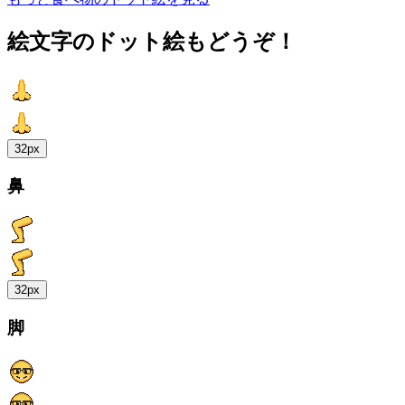
絵文字のドット絵もどうぞ！
32px
鼻
32px
脚