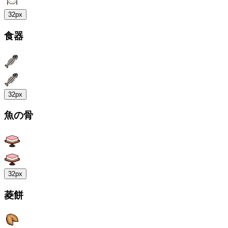
32px
食器
32px
魚の骨
32px
菱餅