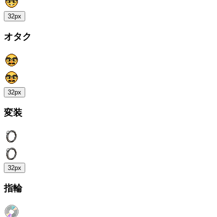
32px
オタク
32px
変装
32px
指輪