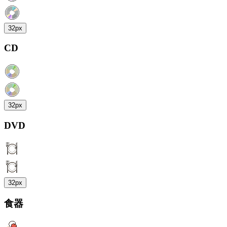
32px
CD
32px
DVD
32px
食器