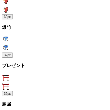
32px
爆竹
32px
プレゼント
32px
鳥居