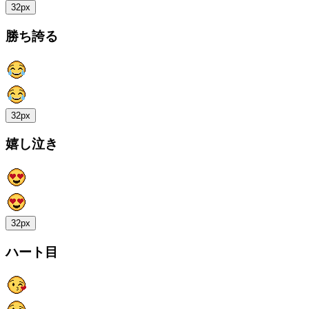
32px
勝ち誇る
32px
嬉し泣き
32px
ハート目