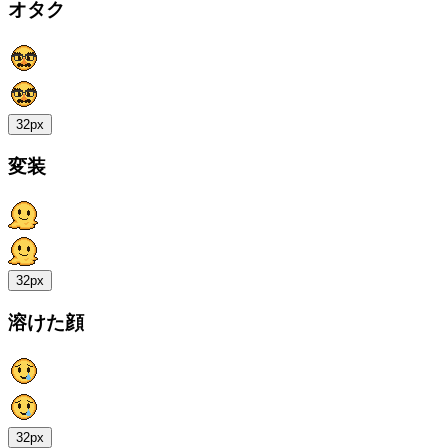
オタク
32px
変装
32px
溶けた顔
32px