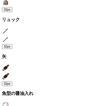
32px
リュック
32px
矢
32px
魚型の醤油入れ