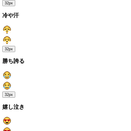
32px
冷や汗
32px
勝ち誇る
32px
嬉し泣き