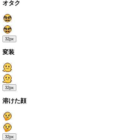
オタク
32px
変装
32px
溶けた顔
32px