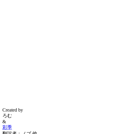
Created by
ろむ
&
彩季
翻訳者：ノブ 他