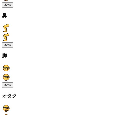
32px
鼻
32px
脚
32px
オタク