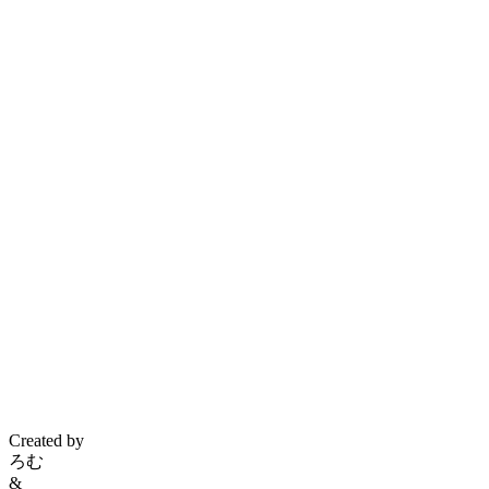
Created by
ろむ
&