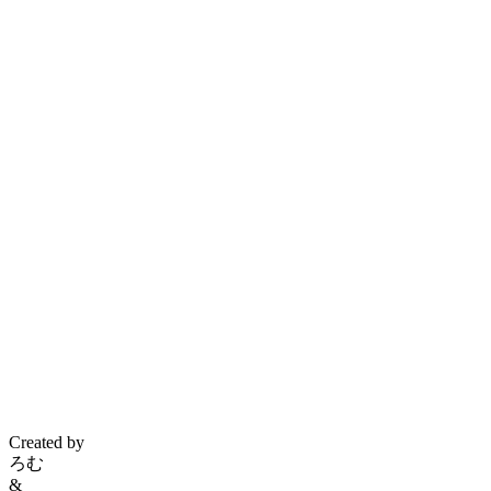
Created by
ろむ
&