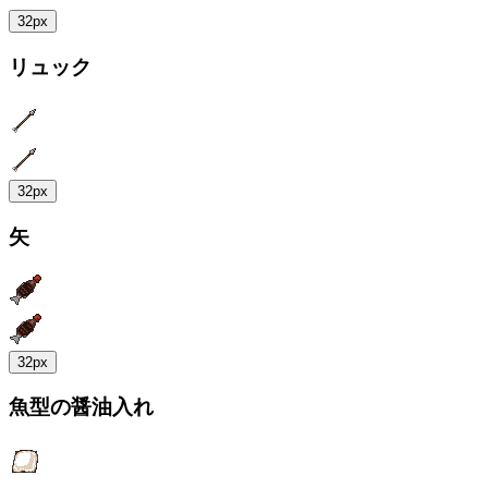
32px
リュック
32px
矢
32px
魚型の醤油入れ