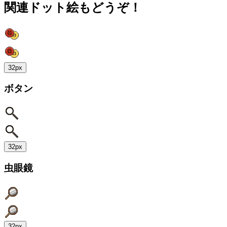
関連ドット絵もどうぞ！
32px
ボタン
32px
虫眼鏡
32px