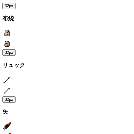
32px
布袋
32px
リュック
32px
矢