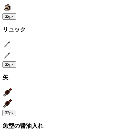
32px
リュック
32px
矢
32px
魚型の醤油入れ