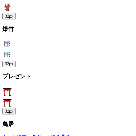
32px
爆竹
32px
プレゼント
32px
鳥居