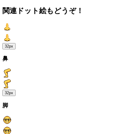
関連ドット絵もどうぞ！
32px
鼻
32px
脚