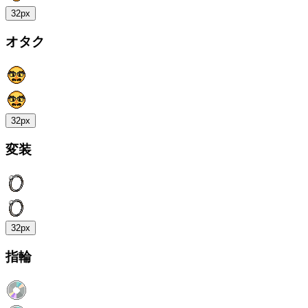
32px
オタク
32px
変装
32px
指輪