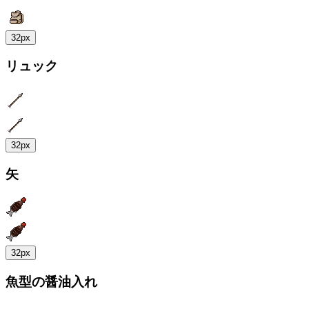
32px
リュック
32px
矢
32px
魚型の醤油入れ