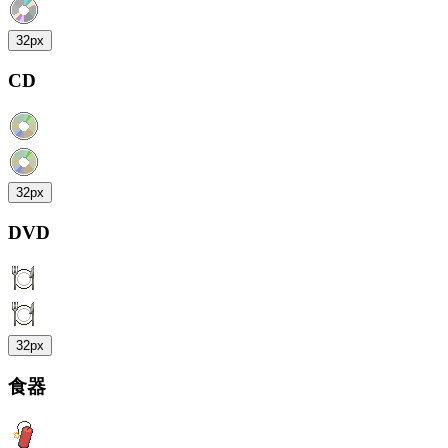
32px
CD
32px
DVD
32px
食器