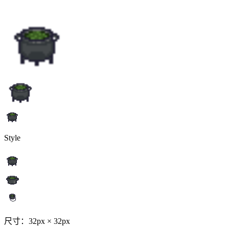
Style
尺寸：32px × 32px