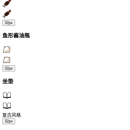
32px
鱼形酱油瓶
32px
坐垫
复古风格
32px