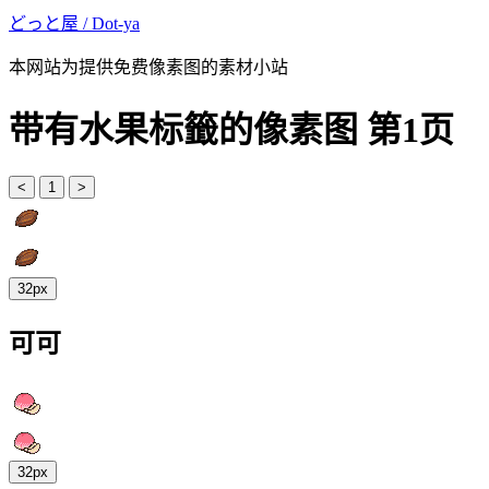
どっと屋 / Dot-ya
本网站为提供免费像素图的素材小站
带有水果标籤的像素图 第1页
<
1
>
32px
可可
32px