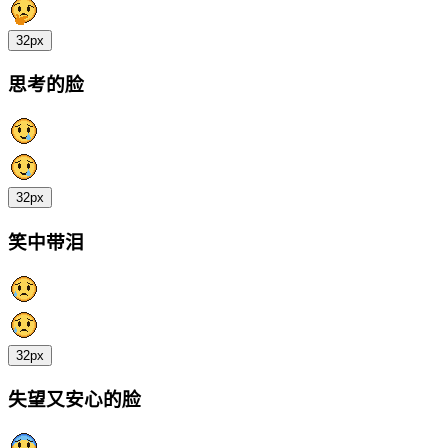
32px
思考的脸
32px
笑中带泪
32px
失望又安心的脸