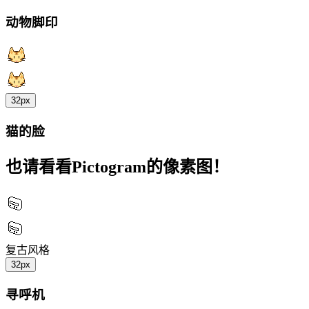
动物脚印
32px
猫的脸
也请看看Pictogram的像素图！
复古风格
32px
寻呼机