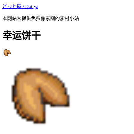
どっと屋 / Dot-ya
本网站为提供免费像素图的素材小站
幸运饼干