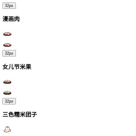
32px
漫画肉
32px
女儿节米果
32px
三色糯米团子