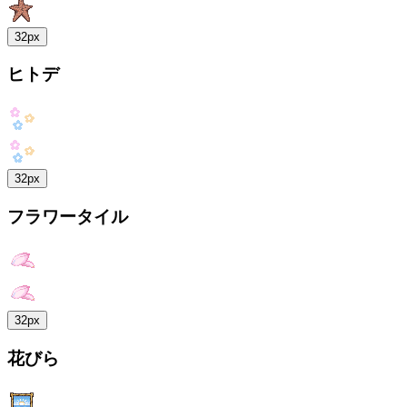
32px
ヒトデ
32px
フラワータイル
32px
花びら