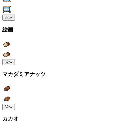
32px
絵画
32px
マカダミアナッツ
32px
カカオ