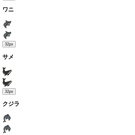
ワニ
32px
サメ
32px
クジラ