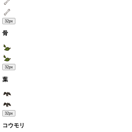
32px
骨
32px
葉
32px
コウモリ