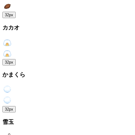
32px
カカオ
32px
かまくら
32px
雪玉