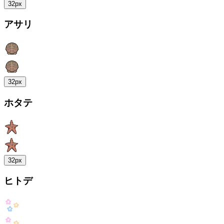
32px
アサリ
32px
ホタテ
32px
ヒトデ