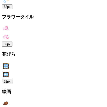
32px
フラワータイル
32px
花びら
32px
絵画