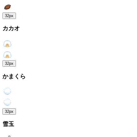
32px
カカオ
32px
かまくら
32px
雪玉