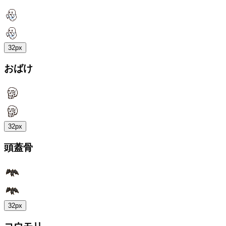
32px
おばけ
32px
頭蓋骨
32px