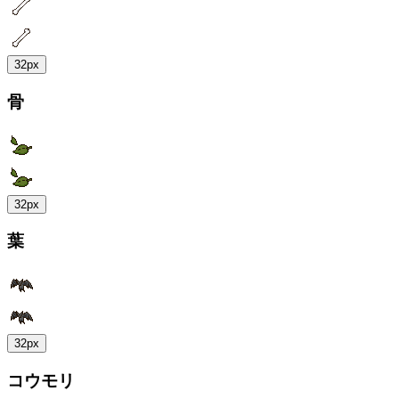
32px
骨
32px
葉
32px
コウモリ