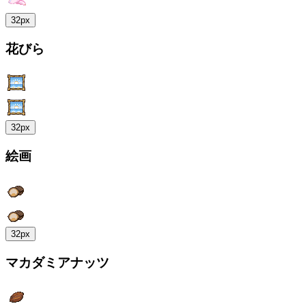
32px
花びら
32px
絵画
32px
マカダミアナッツ