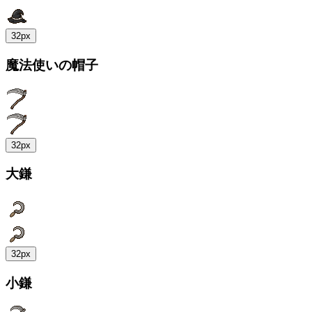
32px
魔法使いの帽子
32px
大鎌
32px
小鎌