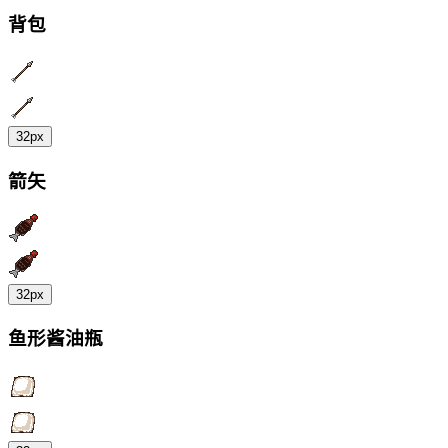
背包
32px
箭矢
32px
鱼形酱油瓶