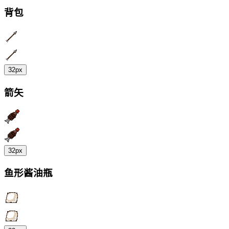
背包
32px
箭矢
32px
鱼形酱油瓶