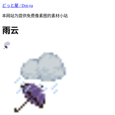
どっと屋 / Dot-ya
本网站为提供免费像素图的素材小站
雨云