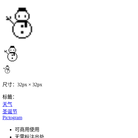
尺寸：32px × 32px
标籤：
天气
圣诞节
Pictogram
可商用使用
无需标注出处