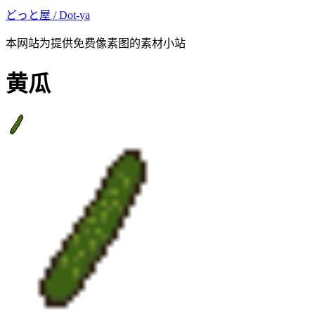
どっと屋 / Dot-ya
本网站为提供免费像素图的素材小站
黄瓜