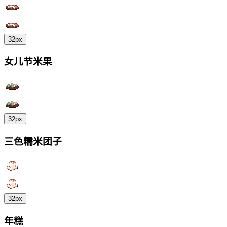
32px
女儿节米果
32px
三色糯米团子
32px
年糕