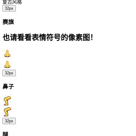
复古风格
32px
赛旗
也请看看表情符号的像素图！
32px
鼻子
32px
腿