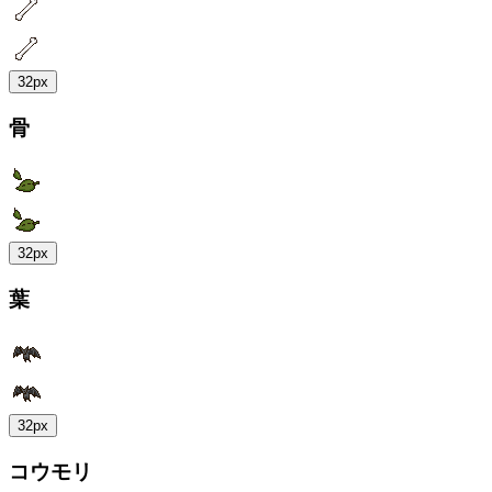
32px
骨
32px
葉
32px
コウモリ