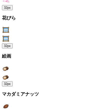
32px
花びら
32px
絵画
32px
マカダミアナッツ