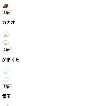
32px
カカオ
32px
かまくら
32px
雪玉