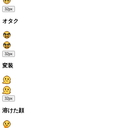
32px
オタク
32px
変装
32px
溶けた顔